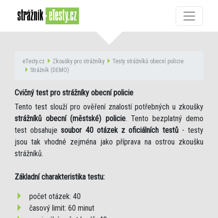
eTesty.cz
Zkoušky pro strážníky
Testy strážníků obecní policie
Strážník (DEMO)
Cvičný test pro strážníky obecní policie
Tento test slouží pro ověření znalostí potřebných u zkoušky
strážníků obecní (městské) policie
. Tento bezplatný demo
test obsahuje
soubor 40 otázek z oficiálních testů
- testy
jsou tak vhodné zejména jako příprava na ostrou zkoušku
strážníků.
Základní charakteristika testu:
počet otázek: 40
časový limit: 60 minut