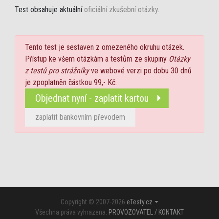
Test obsahuje aktuální
oficiální zkušební otázky
.
Tento test je sestaven z omezeného okruhu otázek.
Přístup ke všem otázkám a testům ze skupiny
Otázky
z testů pro strážníky
ve webové verzi po dobu 30 dnů
je zpoplatněn částkou 99,- Kč.
Objednat nyní - zaplatit kartou
zaplatit bankovním převodem
Copyright © 2007-2026
eTesty.cz
Všechna práva vyhrazena.
PROVOZOVATEL / KONTAKT