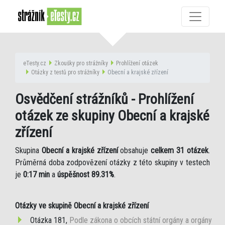
eTesty.cz
Zkoušky pro strážníky
Prohlížení otázek
Otázky z testů pro strážníky
Obecní a krajské zřízení
Osvědčení strážníků - Prohlížení
otázek ze skupiny Obecní a krajské
zřízení
Skupina
Obecní a krajské zřízení
obsahuje
celkem 31 otázek
.
Průměrná doba zodpovězení otázky z této skupiny v testech
je
0:17 min
a
úspěšnost 89.31%
.
Otázky ve skupině Obecní a krajské zřízení
Otázka 181,
Podle zákona o obcích státní orgány a orgány