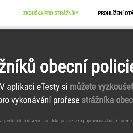
ZKOUŠKA PRO STRÁŽNÍKY
(CURRENT)
PROHLÍŽENÍ OT
níků obecní polici
V aplikaci eTesty si
můžete vyzkouše
pro vykonávání profese
strážníka obecn
ají čekatelé a strážníci městské policie jako přípravu na zkoušku před ko