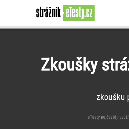
Zkoušky stráž
zkoušku 
eTesty nejčastěji využív