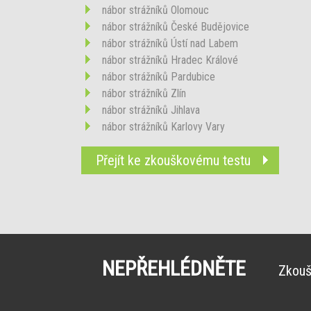
nábor strážníků Olomouc
nábor strážníků České Budějovice
nábor strážníků Ústí nad Labem
nábor strážníků Hradec Králové
nábor strážníků Pardubice
nábor strážníků Zlín
nábor strážníků Jihlava
nábor strážníků Karlovy Vary
Přejít ke zkouškovému testu
NEPŘEHLÉDNĚTE
Zkouš