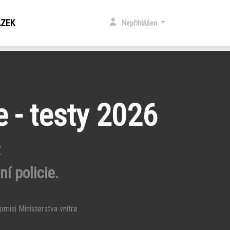
ÁZEK
Nepřihlášen
e - testy 2026
t
í policie.
misí Ministerstva vnitra.