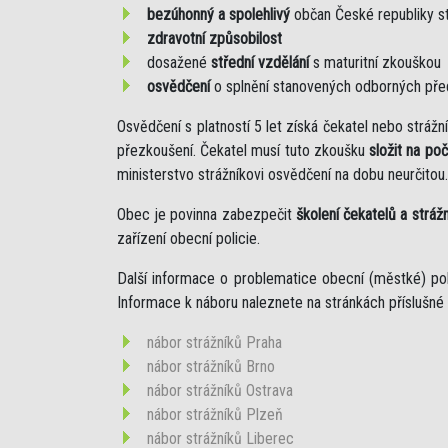
bezúhonný a spolehlivý
občan České republiky s
zdravotní způsobilost
dosažené
střední vzdělání
s maturitní zkouškou
osvědčení
o splnění stanovených odborných př
Osvědčení s platností 5 let získá čekatel nebo strá
přezkoušení. Čekatel musí tuto zkoušku
složit na po
ministerstvo strážníkovi osvědčení na dobu neurčitou.
Obec je povinna zabezpečit
školení čekatelů a stráž
zařízení obecní policie.
Další informace o problematice obecní (městké) po
Informace k náboru naleznete na stránkách příslušné 
nábor strážníků Praha
nábor strážníků Brno
nábor strážníků Ostrava
nábor strážníků Plzeň
nábor strážníků Liberec