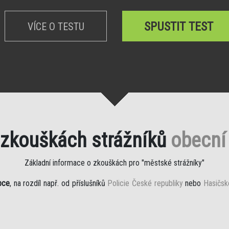
SPUSTIT TEST
VÍCE O TESTU
 zkouškách strážníků
obecní 
Základní informace o zkouškách pro "městské strážníky"
bce
, na rozdíl např. od příslušníků
Policie České republiky
nebo
Hasičsk