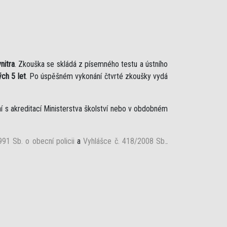
nitra
. Zkouška se skládá z písemného testu a ústního
ch 5 let
. Po úspěšném vykonání čtvrté zkoušky vydá
í s akreditací Ministerstva školství nebo v obdobném
91 Sb. o obecní policii
a
Vyhlášce č. 418/2008 Sb.
.