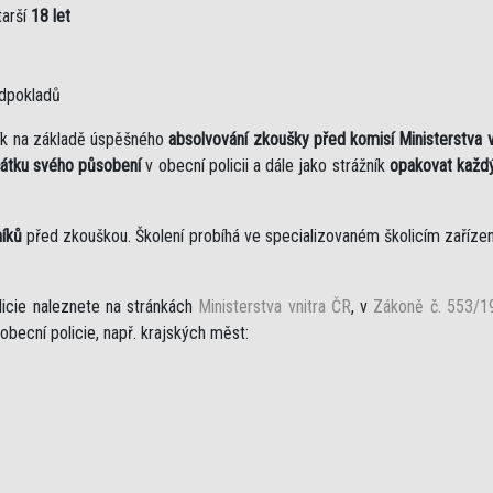
tarší
18 let
edpokladů
žník na základě úspěšného
absolvování zkoušky před komisí Ministerstva v
čátku svého působení
v obecní policii a dále jako strážník
opakovat každý
níků
před zkouškou. Školení probíhá ve specializovaném školicím zařízen
licie naleznete na stránkách
Ministerstva vnitra ČR
, v
Zákoně č. 553/19
obecní policie, např. krajských měst: