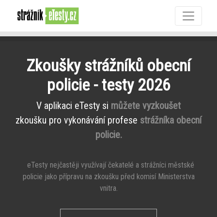
Zkoušky strážníků obecní
policie - testy 2026
V aplikaci eTesty si
můžete vyzkoušet
zkoušku pro vykonávání profese
strážníka obecní
policie.
eTesty nejčastěji využívají čekatelé a strážníci městské
policie jako přípravu na zkoušku před komisí Ministerstva
vnitra.