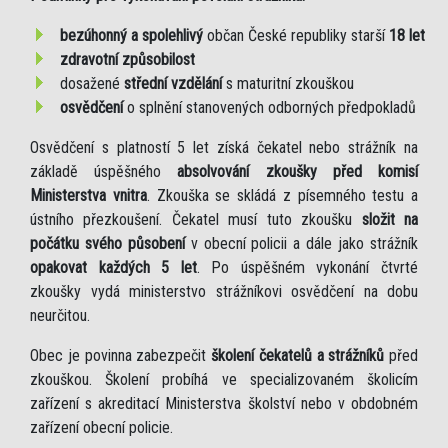
bezúhonný a spolehlivý
občan České republiky starší
18 let
zdravotní způsobilost
dosažené
střední vzdělání
s maturitní zkouškou
osvědčení
o splnění stanovených odborných předpokladů
Osvědčení s platností 5 let získá čekatel nebo strážník na
základě úspěšného
absolvování zkoušky před komisí
Ministerstva vnitra
. Zkouška se skládá z písemného testu a
ústního přezkoušení. Čekatel musí tuto zkoušku
složit na
počátku svého působení
v obecní policii a dále jako strážník
opakovat každých 5 let
. Po úspěšném vykonání čtvrté
zkoušky vydá ministerstvo strážníkovi osvědčení na dobu
neurčitou.
Obec je povinna zabezpečit
školení čekatelů a strážníků
před
zkouškou. Školení probíhá ve specializovaném školicím
zařízení s akreditací Ministerstva školství nebo v obdobném
zařízení obecní policie.