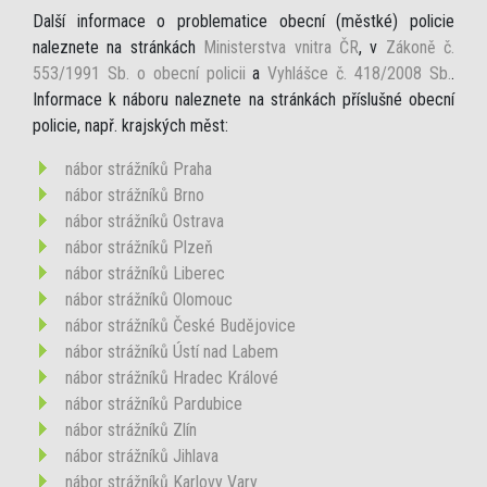
Další informace o problematice obecní (městké) policie
naleznete na stránkách
Ministerstva vnitra ČR
, v
Zákoně č.
553/1991 Sb. o obecní policii
a
Vyhlášce č. 418/2008 Sb.
.
Informace k náboru naleznete na stránkách příslušné obecní
policie, např. krajských měst:
nábor strážníků Praha
nábor strážníků Brno
nábor strážníků Ostrava
nábor strážníků Plzeň
nábor strážníků Liberec
nábor strážníků Olomouc
nábor strážníků České Budějovice
nábor strážníků Ústí nad Labem
nábor strážníků Hradec Králové
nábor strážníků Pardubice
nábor strážníků Zlín
nábor strážníků Jihlava
nábor strážníků Karlovy Vary