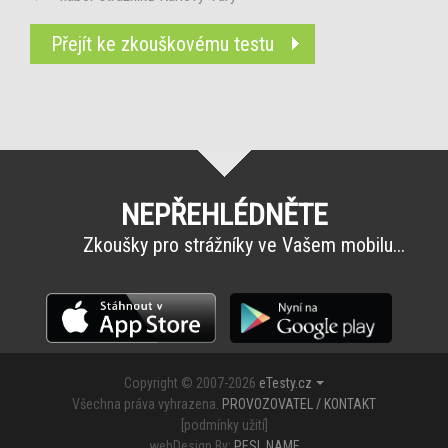
Přejít ke zkouškovému testu
NEPŘEHLÉDNĚTE
Zkoušky pro strážníky ve Vašem mobilu...
Copyright © 2007-2026
eTesty.cz
Všechna práva vyhrazena.
PROVOZOVATEL / KONTAKT
[
podmínky užití
]
webDesign By:
PESL.NAME