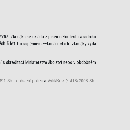
nitra
. Zkouška se skládá z písemného testu a ústního
ch 5 let
. Po úspěšném vykonání čtvrté zkoušky vydá
í s akreditací Ministerstva školství nebo v obdobném
91 Sb. o obecní policii
a
Vyhlášce č. 418/2008 Sb.
.