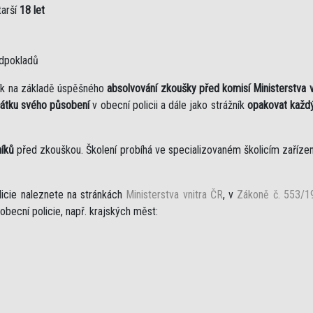
tarší
18 let
edpokladů
žník na základě úspěšného
absolvování zkoušky před komisí Ministerstva v
čátku svého působení
v obecní policii a dále jako strážník
opakovat každý
níků
před zkouškou. Školení probíhá ve specializovaném školicím zařízen
licie naleznete na stránkách
Ministerstva vnitra ČR
, v
Zákoně č. 553/19
obecní policie, např. krajských měst: