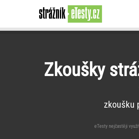
Zkoušky stráž
zkoušku 
eTesty nejčastěji využív