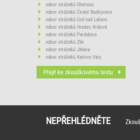
nábor strážníků Olomouc
nábor strážníků České Budějovice
nábor strážníků Ústí nad Labem
nábor strážníků Hradec Králové
nábor strážníků Pardubice
nábor strážníků Zlín
nábor strážníků Jihlava
nábor strážníků Karlovy Vary
Přejít ke zkouškovému testu
NEPŘEHLÉDNĚTE
Zkouš