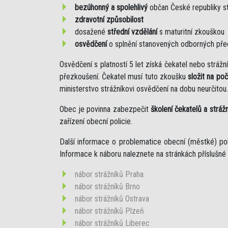
bezúhonný a spolehlivý
občan České republiky s
zdravotní způsobilost
dosažené
střední vzdělání
s maturitní zkouškou
osvědčení
o splnění stanovených odborných př
Osvědčení s platností 5 let získá čekatel nebo strá
přezkoušení. Čekatel musí tuto zkoušku
složit na po
ministerstvo strážníkovi osvědčení na dobu neurčitou.
Obec je povinna zabezpečit
školení čekatelů a stráž
zařízení obecní policie.
Další informace o problematice obecní (městké) po
Informace k náboru naleznete na stránkách příslušné 
nábor strážníků Praha
nábor strážníků Brno
nábor strážníků Ostrava
nábor strážníků Plzeň
nábor strážníků Liberec