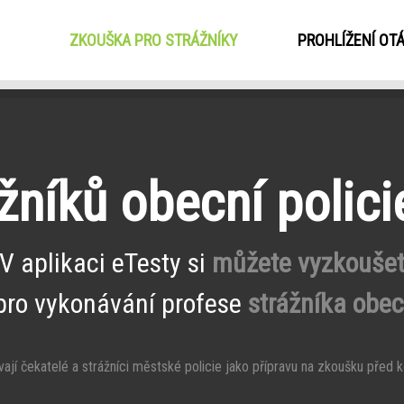
ZKOUŠKA PRO STRÁŽNÍKY
(CURRENT)
PROHLÍŽENÍ OT
níků obecní polici
V aplikaci eTesty si
můžete vyzkouše
pro vykonávání profese
strážníka obecn
ají čekatelé a strážníci městské policie jako přípravu na zkoušku před ko