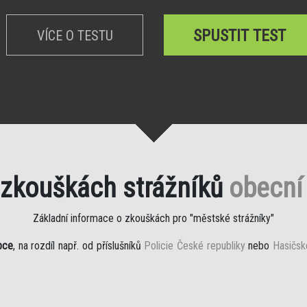
SPUSTIT TEST
VÍCE O TESTU
 zkouškách strážníků
obecní 
Základní informace o zkouškách pro "městské strážníky"
bce
, na rozdíl např. od příslušníků
Policie České republiky
nebo
Hasičsk