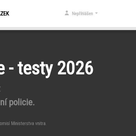
ÁZEK
Nepřihlášen
e - testy 2026
t
í policie.
misí Ministerstva vnitra.