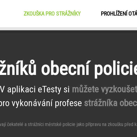
ZKOUŠKA PRO STRÁŽNÍKY
(CURRENT)
PROHLÍŽENÍ OT
níků obecní polici
V aplikaci eTesty si
můžete vyzkouše
pro vykonávání profese
strážníka obecn
ají čekatelé a strážníci městské policie jako přípravu na zkoušku před ko