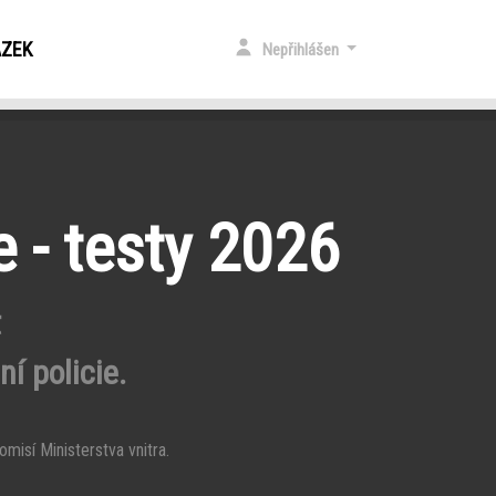
ÁZEK
Nepřihlášen
e - testy 2026
t
í policie.
misí Ministerstva vnitra.