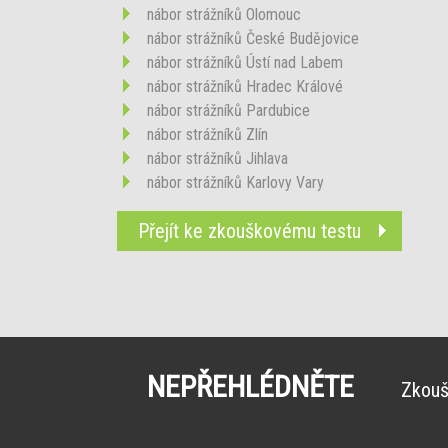
nábor strážníků Olomouc
nábor strážníků České Budějovice
nábor strážníků Ústí nad Labem
nábor strážníků Hradec Králové
nábor strážníků Pardubice
nábor strážníků Zlín
nábor strážníků Jihlava
nábor strážníků Karlovy Vary
Přejít ke zkouškovému testu
NEPŘEHLÉDNĚTE
Zkouš