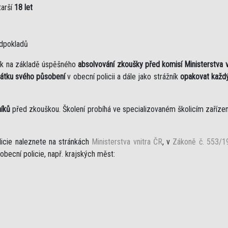
tarší
18 let
edpokladů
žník na základě úspěšného
absolvování zkoušky před komisí Ministerstva v
čátku svého působení
v obecní policii a dále jako strážník
opakovat každý
níků
před zkouškou. Školení probíhá ve specializovaném školicím zařízen
licie naleznete na stránkách
Ministerstva vnitra ČR
, v
Zákoně č. 553/19
obecní policie, např. krajských měst: