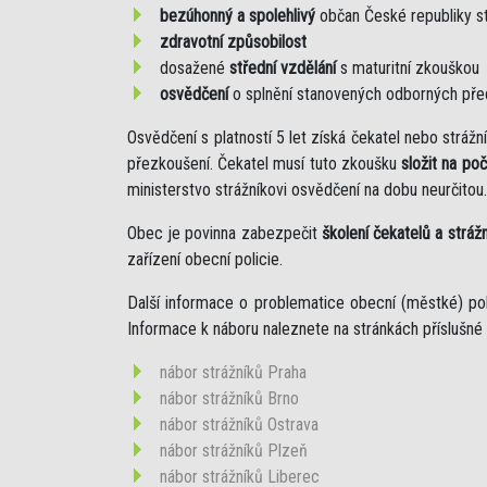
bezúhonný a spolehlivý
občan České republiky s
zdravotní způsobilost
dosažené
střední vzdělání
s maturitní zkouškou
osvědčení
o splnění stanovených odborných př
Osvědčení s platností 5 let získá čekatel nebo strá
přezkoušení. Čekatel musí tuto zkoušku
složit na po
ministerstvo strážníkovi osvědčení na dobu neurčitou.
Obec je povinna zabezpečit
školení čekatelů a stráž
zařízení obecní policie.
Další informace o problematice obecní (městké) po
Informace k náboru naleznete na stránkách příslušné 
nábor strážníků Praha
nábor strážníků Brno
nábor strážníků Ostrava
nábor strážníků Plzeň
nábor strážníků Liberec