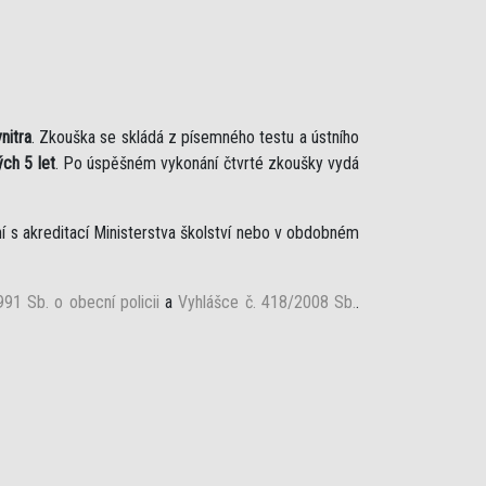
nitra
. Zkouška se skládá z písemného testu a ústního
ch 5 let
. Po úspěšném vykonání čtvrté zkoušky vydá
í s akreditací Ministerstva školství nebo v obdobném
91 Sb. o obecní policii
a
Vyhlášce č. 418/2008 Sb.
.