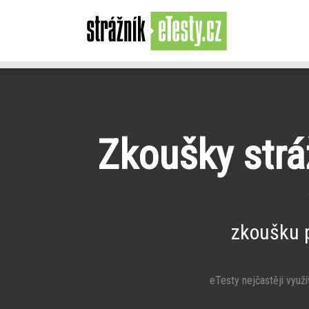
Zkoušky stráž
zkoušku 
eTesty nejčastěji využív