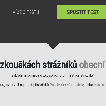
SPUSTIT TEST
VÍCE O TESTU
 zkouškách strážníků
obecní 
Základní informace o zkouškách pro "městské strážníky"
bce
, na rozdíl např. od příslušníků
Policie České republiky
nebo
Hasičsk